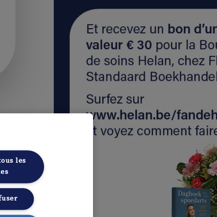
tous les
ies
fuser