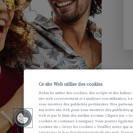
Ce site Web utilise des cookies
Helan.be utilise des cookies, des scripts et des balise
site web correctement et à analyser son utilisation, à 
vous montrer des publicités pertinentes. Nos partenai
sur notre site web pour vous montrer des publicités qu
web et par le biais des médias sociaux. Cliquez sur « A
cookies et continuer à naviguer. Vous pouvez égaleme
cookies via « Gérer les cookies ». Veuillez noter que s
empêcher le bon fonctionnement du site web. Vous tr